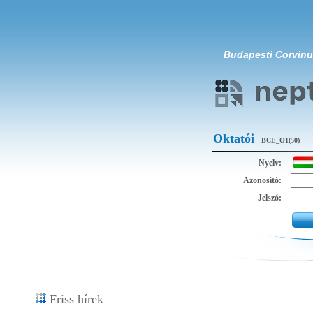
Budapesti Corvin
Oktatói
BCE_O1(50)
Nyelv:
Azonosító:
Jelszó:
Friss hírek