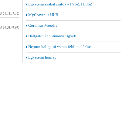
Egyetemi szabályzatok - TVSZ, HTJSZ
05. 21. 15:17:12)
MyCorvinus HUB
Corvinus Moodle
08. 01. 23:47:07)
Hallgatói Tanulmányi Ügyek
Neptun hallgatói webes felület elérése
Egyetemi honlap